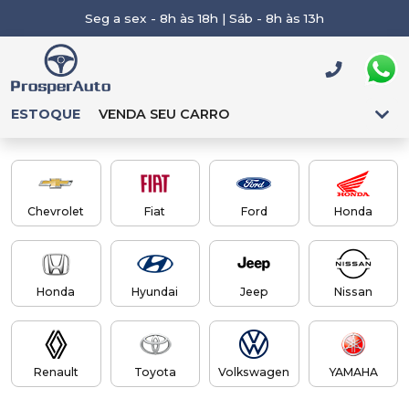
Seg a sex - 8h às 18h | Sáb - 8h às 13h
ESTOQUE
VENDA SEU CARRO
Chevrolet
Fiat
Ford
Honda
Honda
Hyundai
Jeep
Nissan
Renault
Toyota
Volkswagen
YAMAHA