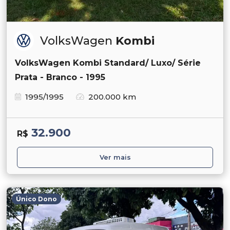
VolksWagen
Kombi
VolksWagen Kombi Standard/ Luxo/ Série
Prata - Branco - 1995
1995/1995
200.000 km
32.900
R$
Ver mais
Único Dono