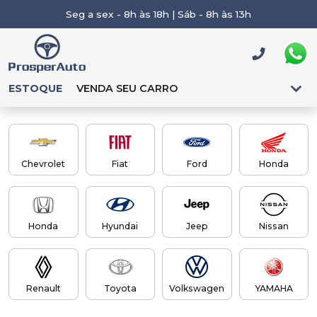
Seg a sex - 8h às 18h | Sáb - 8h às 13h
ESTOQUE
VENDA SEU CARRO
Chevrolet
Fiat
Ford
Honda
Honda
Hyundai
Jeep
Nissan
Renault
Toyota
Volkswagen
YAMAHA