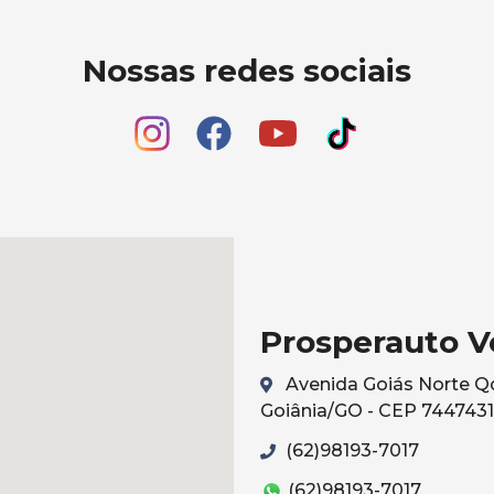
Nossas redes sociais
Prosperauto V
Avenida Goiás Norte Qd 
Goiânia/GO - CEP 744743
(62)98193-7017
(62)98193-7017