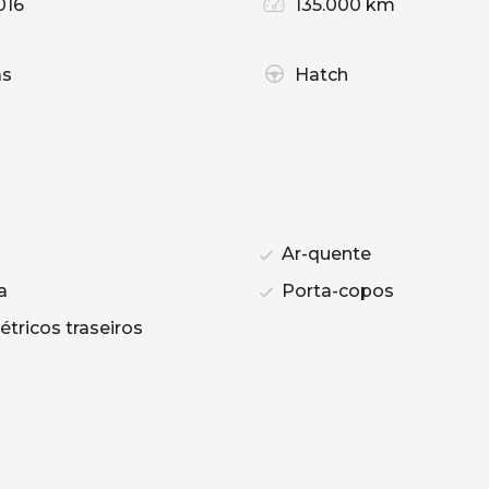
016
135.000 km
as
Hatch
Ar-quente
a
Porta-copos
étricos traseiros