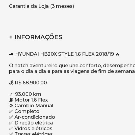
Garantia da Loja (3 meses)
+ INFORMAÇÕES
🚙 HYUNDAI HB20X STYLE 1.6 FLEX 2018/19 🔥
O hatch aventureiro que une conforto, desempenho
para o dia a dia e para as viagens de fim de semana
💰 R$ 68.900,00
📏 93.000 km
⛽ Motor 1.6 Flex
⚙️ Câmbio Manual
✅ Completo
✅ Ar-condicionado
✅ Direção elétrica
✅ Vidros elétricos
✅ Travas elétricas