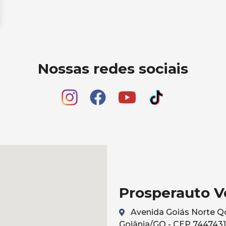
Nossas redes sociais
Prosperauto V
Avenida Goiás Norte Qd 
Goiânia/GO - CEP 744743