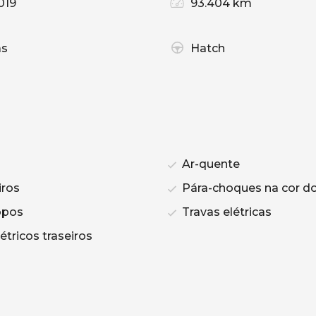
019
93.404 km
as
Hatch
Ar-quente
iros
Pára-choques na cor do
opos
Travas elétricas
étricos traseiros