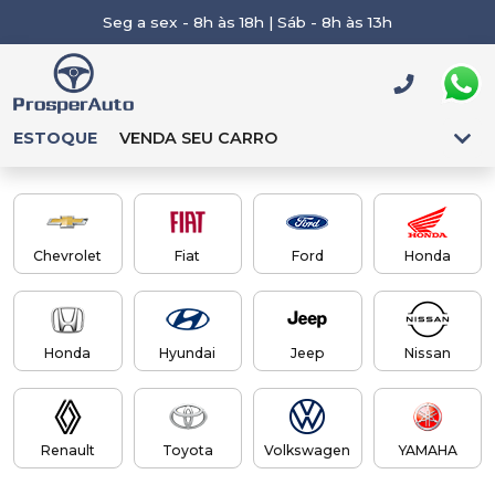
Seg a sex - 8h às 18h | Sáb - 8h às 13h
ESTOQUE
VENDA SEU CARRO
Chevrolet
Fiat
Ford
Honda
Honda
Hyundai
Jeep
Nissan
Renault
Toyota
Volkswagen
YAMAHA