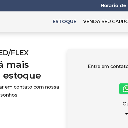
Horário de
ESTOQUE
VENDA SEU CARR
ED/FLEX
tá mais
Entre em contat
o estoque
rar em contato com nossa
 sonhos!
Ou